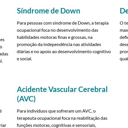
Síndrome de Down
De
Para pessoas com síndrome de Down, a terapia
O te
ocupacional foca no desenvolvimento das
maxi
habilidades motoras finas e grossas, na
defi
des
promoção da independência nas atividades
dese
do
diárias e no apoio ao desenvolvimento cognitivo
pro
radas
e social.
qual
l.
Acidente Vascular Cerebral
(AVC)
é
Para indivíduos que sofreram um AVC, o
terapeuta ocupacional foca na reabilitação das
riar
funções motoras, cognitivas e sensoriais,