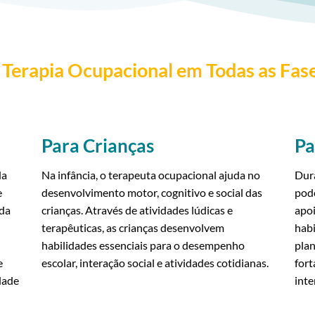
 Terapia Ocupacional em Todas as Fas
Para Crianças
Pa
da
Na infância, o terapeuta ocupacional ajuda no
Dura
e
desenvolvimento motor, cognitivo e social das
pode
 da
crianças. Através de atividades lúdicas e
apoi
terapêuticas, as crianças desenvolvem
habi
habilidades essenciais para o desempenho
plan
e
escolar, interação social e atividades cotidianas.
fort
dade
inte